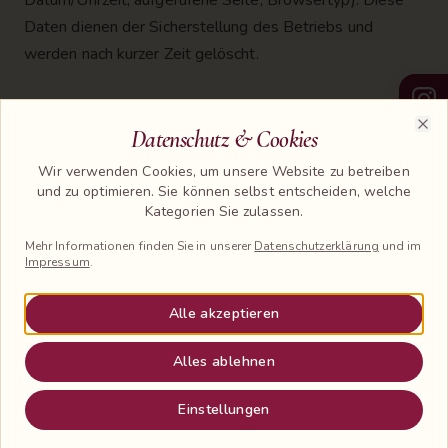
Datum/Uhrzeit, aufgerufene Seite, Browsertyp). Diese
Daten dienen der Sicherstellung des Betriebs und
werden nach kurzer Zeit gelöscht.
6. Empfänger / Auftragsverarbeitung
Datenschutz & Cookies
Clo
Für Hosting, Datenbank und E-Mail-Versand setzen wir
Wir verwenden Cookies, um unsere Website zu betreiben
spezialisierte Dienstleister ein (u. a. Lovable Cloud /
und zu optimieren. Sie können selbst entscheiden, welche
Supabase als Backend, Resend für transaktionalen E-
Kategorien Sie zulassen.
Mail-Versand). Mit allen Auftragsverarbeitern bestehen
Mehr Informationen finden Sie in unserer
Datenschutzerklärung
und im
entsprechende Verträge nach Art. 28 DSGVO.
Impressum
.
Alle akzeptieren
7. Ihre Rechte
Alles ablehnen
Sie haben das Recht auf Auskunft, Berichtigung,
Löschung, Einschränkung der Verarbeitung,
Einstellungen
Datenübertragbarkeit sowie Widerspruch gegen die