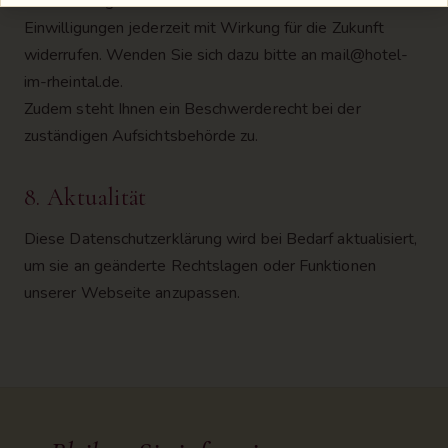
Verarbeitung Ihrer Daten. Sie können erteilte
Einwilligungen jederzeit mit Wirkung für die Zukunft
widerrufen. Wenden Sie sich dazu bitte an mail@hotel-
im-rheintal.de.
Zudem steht Ihnen ein Beschwerderecht bei der
zuständigen Aufsichtsbehörde zu.
8. Aktualität
Diese Datenschutzerklärung wird bei Bedarf aktualisiert,
um sie an geänderte Rechtslagen oder Funktionen
unserer Webseite anzupassen.